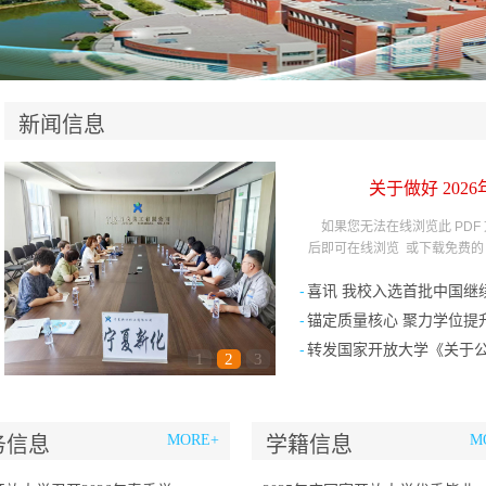
新闻信息
关于做好 202
如果您无法在线浏览此 PDF 文件
后即可在线浏览 或下载免费的 Ado
-
喜讯 我校入选首批中国继续教
-
锚定质量核心 聚力学位提升 
-
转发国家开放大学《关于公布2
1
2
3
MORE+
M
务信息
学籍信息