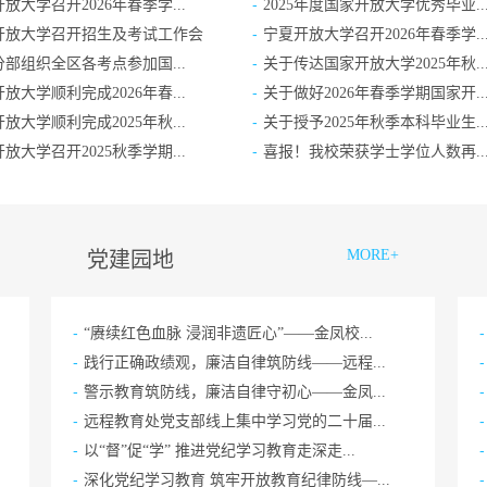
-
放大学召开2026年春季学...
2025年度国家开放大学优秀毕业..
-
开放大学召开招生及考试工作会
宁夏开放大学召开2026年春季学..
-
部组织全区各考点参加国...
关于传达国家开放大学2025年秋..
-
放大学顺利完成2026年春...
关于做好2026年春季学期国家开..
-
放大学顺利完成2025年秋...
关于授予2025年秋季本科毕业生..
-
放大学召开2025秋季学期...
喜报！我校荣获学士学位人数再..
MORE+
党建园地
-
-
“赓续红色血脉 浸润非遗匠心”——金凤校...
-
-
践行正确政绩观，廉洁自律筑防线——远程...
-
-
警示教育筑防线，廉洁自律守初心——金凤...
-
-
远程教育处党支部线上集中学习党的二十届...
-
-
以“督”促“学” 推进党纪学习教育走深走...
-
-
深化党纪学习教育 筑牢开放教育纪律防线—...